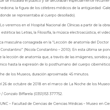
ue se instalara el público y se decoraban especialmente recurrien
 medicina; la figura de los célebres médicos de la antigüedad -Gal
s donde se representaba al cuerpo desollado).
 veremos en el Hospital Nacional de Clínicas a partir de la obra 
tética las Letras, la Filosofía, la música electroacústica, el vide
a masculina consagrada en la “Lección de anatomía del Doctor N
 Constantino” (Nicola Constantino – 2010). En esta última se pon
e la lección de anatomía que, a través de las imágenes, sonidos y
ánico hasta la expresión de lo posthumano del cuerpo cibernético
oche de los Museos, duración aproximada: 45 minutos.
, el 26 de octubre de 2018 en el marco de La Noche de los Museo
 / Gonzalo Biffarela (0351)153 377752.
NC – Facultad de Ciencias de Ciencias Médicas – Museo en Cienc