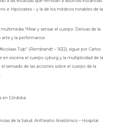
do a las estatuas que remitían a distintas instancias
eno e Hipócrates – y la de los médicos notables de la
multimedia “Mirar y sensar el cuerpo: Derivas de la
o arte y la performance.
icolaas Tulp” (Rembrandt – 1632), sigue por Carlos
e en escena el cuerpo cyborg y la multiplicidad de la
 el sensado de las acciones sobre el cuerpo de la
.
s en Córdoba.
ias de la Salud. Anfiteatro Anatómico – Hospital