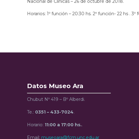
Nacional de Clínicas – 26 de octubre de 2018.
Horarios: 1º función – 20:30 hs. 2º función- 22 hs . 3º
Datos Museo Ara
Chubut Nº 419 – Bº Alberdi.
Te.:
0351 – 433-7024
.
Horario:
11:00 a 17:00 hs.
.
Email:
museoara@fcm.unc.edu.ar