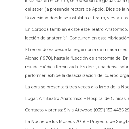
instalada en el centro, se rodeaban de gradas para q
del saber (la presencia rectora de Apolo, Dios de la
Universidad donde se instalaba el teatro, y estatua
En Córdoba también existe este Teatro Anatómico. Lo
lección de anatomía”. Concurren en esta hibridación es
El recorrido va desde la hegemonía de mirada médic
Alonso (1970), hasta la “Lección de anatomía del Dr.
mirada médica feminizada. Es decir, una deriva sobr
performer, exhibe la desacralización del cuerpo org
La obra se presentará tres veces a lo largo de la N
Lugar: Anfiteatro Anatómico – Hospital de Clínicas
Contacto y prensa: Silvia Attwood (0351) 153 4485 29
La Noche de los Museos 2018 – Proyecto de Secyt-U