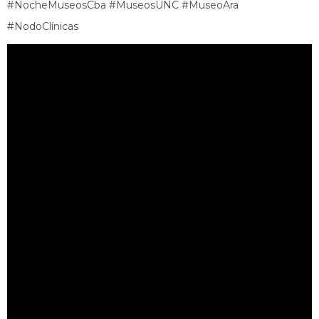
#NocheMuseosCba #MuseosUNC #MuseoAra
#NodoClínicas